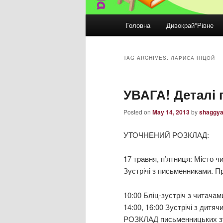
Main
Головна
Дивокрай*Рівне
Skip
Skip
menu
to
to
TAG ARCHIVES:
ЛАРИСА НІЦОЙ
primary
secondary
УВАГА! Деталі
content
content
Posted on
May 14, 2013
by
shaggy
УТОЧНЕНИЙ РОЗКЛАД:
17 травня, п’ятниця: Місто ч
Зустрічі з письменниками. П
10:00 Бліц-зустріч з читача
14:00, 16:00 Зустрічі з дитя
РОЗКЛАД письменницьких зус