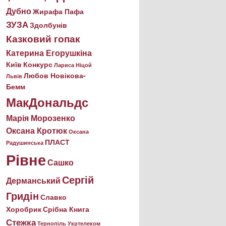
Дубно
Жирафа Пафа
ЗУЗА
Здолбунів
Казковий гопак
Катерина Егорушкіна
Київ
Конкурс
Лариса Ніцой
Любов Новікова-
Львів
Бемм
МакДональдс
Марія Морозенко
Оксана Кротюк
Оксана
ПЛАСТ
Радушинська
Рівне
Сашко
Сергій
Дерманський
Гридін
Славко
Хоробрик
Срібна Книга
Стежка
Тернопіль
Укртелеком