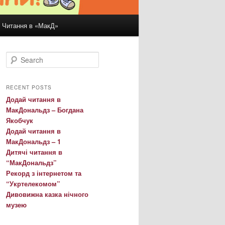
Читання в «МакД»
S
e
a
r
RECENT POSTS
c
Додай читання в
h
МакДональдз – Богдана
Якобчук
Додай читання в
МакДональдз – 1
Дитячі читання в
“МакДональдз”
Рекорд з інтернетом та
“Укртелекомом”
Дивовижна казка нічного
музею