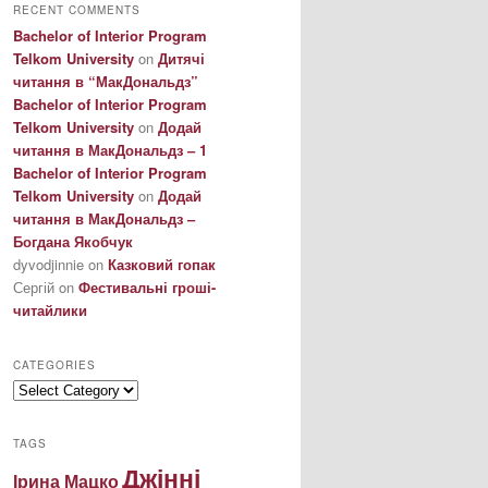
RECENT COMMENTS
Bachelor of Interior Program
Telkom University
on
Дитячі
читання в “МакДональдз”
Bachelor of Interior Program
Telkom University
on
Додай
читання в МакДональдз – 1
Bachelor of Interior Program
Telkom University
on
Додай
читання в МакДональдз –
Богдана Якобчук
dyvodjinnie
on
Казковий гопак
Сергій
on
Фестивальні гроші-
читайлики
CATEGORIES
Categories
TAGS
Джінні
Ірина Мацко