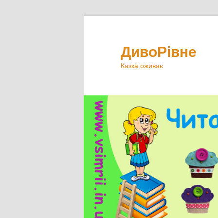
ДивоРівне
Казка оживає