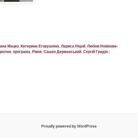
рина Мацко
,
Катерина Егорушкіна
,
Лариса Ніцой
,
Любов Новікова-
Кротюк
,
програма
,
Рівне
,
Сашко Дерманський
,
Сергій Гридін
|
Proudly powered by WordPress