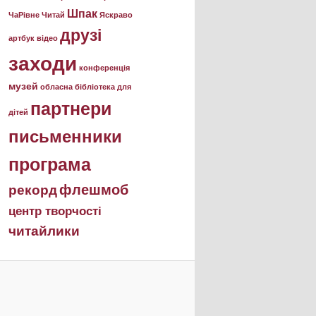
Шпак
ЧаРівне
Читай
Яскраво
друзі
артбук
відео
заходи
конференція
музей
обласна бібліотека для
партнери
дітей
письменники
програма
флешмоб
рекорд
центр творчості
читайлики