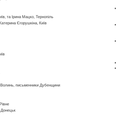
їв, та Ірина Мацко, Тернопіль
 Катерина Єгорушкіна, Київ
иїв
ь
в-Волинь, письменники Дубенщини
Рівне
 Донецьк