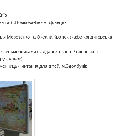
Київ
и та Л.Новікова-Бемм, Донецьк
арія Морозенко та Оксана Кротюк (кафе-кондитерська
 з письменниками (глядацька зала Рівненського
ру ляльок)
ьменницькі читання для дітей, м.Здолбунів