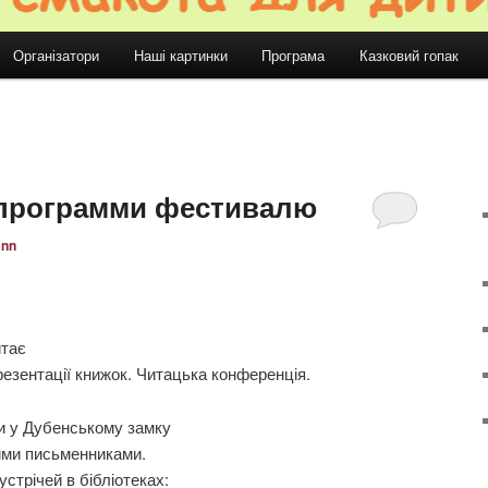
Організатори
Наші картинки
Програма
Казковий гопак
 программи фестивалю
ann
итає
резентації книжок. Читацька конференція.
ми у Дубенському замку
чими письменниками.
трічей в бібліотеках: