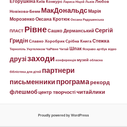
Егорушкіна
Київ
Конкурс
Любов
Лариса Ніцой
Львів
МакДональдс
Марія
Новікова-Бемм
Морозенко
Оксана Кротюк
Оксана Радушинська
Рівне
Сергій
Сашко Дерманський
ПЛАСТ
Гридін
Стежка
Славко Хоробрик
Срібна Книга
Шпак
Тернопіль
Укртелеком
ЧаРівне
Читай
Яскраво
артбук
відео
заходи
друзі
музей
конференція
обласна
партнери
бібліотека для дітей
програма
письменники
рекорд
флешмоб
читайлики
центр творчості
Proudly powered by WordPress