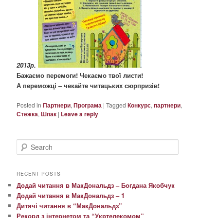
2013р.
Бажаємо перемоги! Чекаємо твої листи!
А переможці – чекайте читацьких сюрпризів!
Posted in
Партнери
,
Програма
|
Tagged
Конкурс
,
партнери
,
Стежка
,
Шпак
|
Leave a reply
S
e
a
r
RECENT POSTS
c
Додай читання в МакДональдз – Богдана Якобчук
h
Додай читання в МакДональдз – 1
Дитячі читання в “МакДональдз”
Рекорд з інтернетом та “Укртелекомом”