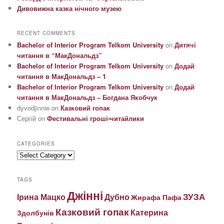
Дивовижна казка нічного музею
RECENT COMMENTS
Bachelor of Interior Program Telkom University
on
Дитячі
читання в “МакДональдз”
Bachelor of Interior Program Telkom University
on
Додай
читання в МакДональдз – 1
Bachelor of Interior Program Telkom University
on
Додай
читання в МакДональдз – Богдана Якобчук
dyvodjinnie
on
Казковий гопак
Сергій
on
Фестивальні гроші-читайлики
CATEGORIES
Categories
TAGS
Джінні
ЗУЗА
Ірина Мацко
Дубно
Жирафа Пафа
Казковий гопак
Катерина
Здолбунів