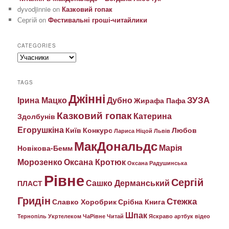
dyvodjinnie
on
Казковий гопак
Сергій
on
Фестивальні гроші-читайлики
CATEGORIES
Categories
TAGS
Джінні
ЗУЗА
Ірина Мацко
Дубно
Жирафа Пафа
Казковий гопак
Катерина
Здолбунів
Егорушкіна
Київ
Конкурс
Любов
Лариса Ніцой
Львів
МакДональдс
Марія
Новікова-Бемм
Морозенко
Оксана Кротюк
Оксана Радушинська
Рівне
Сергій
Сашко Дерманський
ПЛАСТ
Гридін
Стежка
Славко Хоробрик
Срібна Книга
Шпак
Тернопіль
Укртелеком
ЧаРівне
Читай
Яскраво
артбук
відео