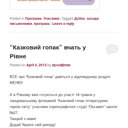
Posted in
Програма
,
Учасники
|
Tagged
Дубно
,
заходи
,
письменники
,
програма
|
Leave a reply
“Казковий гопак” вчать у
Рівне
Posted on
April 4, 2013
by
dyvodjinnie
ВСЕ про “Казковий гопак” дивіться у відповідному розділі
МЕНЮ!
А в Рівному вже готуються до участі 18 травня у
танцювальному флешмобі “Казковий гопак літературних
героїв світу” учасники хореографічної студії “Оксамит” школи
№27.
Танцюй з нами!
Додай Україні свій рекорд!