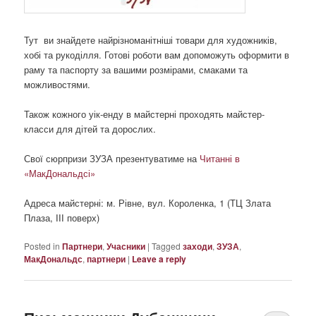
Тут ви знайдете найрізноманітніші товари для художників,
хобі та рукоділля. Готові роботи вам допоможуть оформити в
раму та паспорту за вашими розмірами, смаками та
можливостями.
Також кожного уік-енду в майстерні проходять майстер-
класси для дітей та дорослих.
Свої сюрпризи ЗУЗА презентуватиме на
Читанні в
«МакДональдсі»
Адреса майстерні: м. Рівне, вул. Короленка, 1 (ТЦ Злата
Плаза, ІІІ поверх)
Posted in
Партнери
,
Учасники
|
Tagged
заходи
,
ЗУЗА
,
МакДональдс
,
партнери
|
Leave a reply