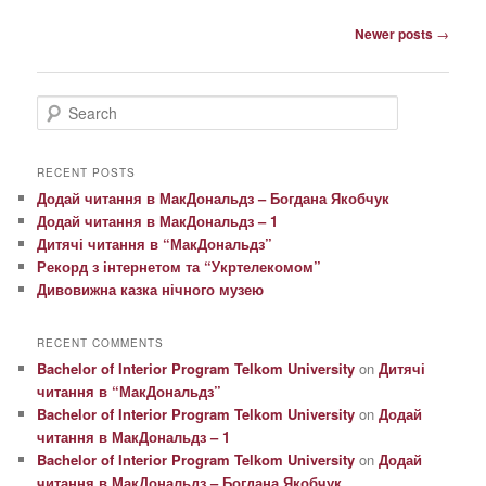
Post
Newer posts
→
navigation
S
e
a
r
RECENT POSTS
c
Додай читання в МакДональдз – Богдана Якобчук
h
Додай читання в МакДональдз – 1
Дитячі читання в “МакДональдз”
Рекорд з інтернетом та “Укртелекомом”
Дивовижна казка нічного музею
RECENT COMMENTS
Bachelor of Interior Program Telkom University
on
Дитячі
читання в “МакДональдз”
Bachelor of Interior Program Telkom University
on
Додай
читання в МакДональдз – 1
Bachelor of Interior Program Telkom University
on
Додай
читання в МакДональдз – Богдана Якобчук