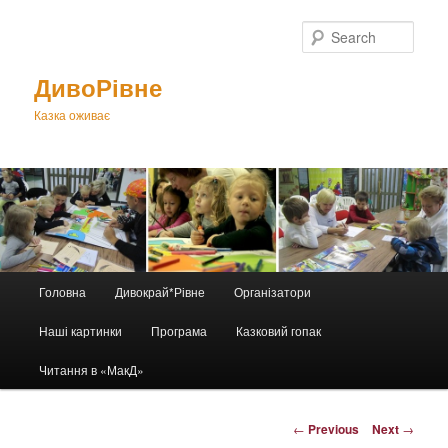
Sear
ДивоРівне
Казка оживає
Main
Головна
Дивокрай*Рівне
Організатори
Skip
menu
Наші картинки
Програма
Казковий гопак
to
Читання в «МакД»
primary
content
Post
←
Previous
Next
→
navigation