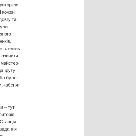
риторією
кі кожен
довгу та
були
ізного
ників,
ня степінь
апозичити
 майстер-
аршруту і
еба було
и жабенят
и – тут
риторія
Станція
завдання
ми