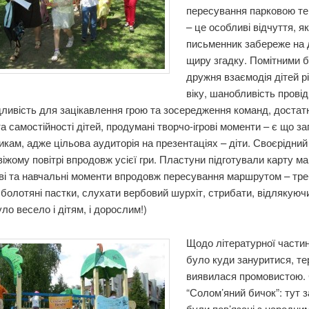
пересування парковою те
– це особливі відчуття, я
письменник забереже на 
щиру згадку. Помітними 
дружня взаємодія дітей р
віку, шанобливість провід
дливість для зацікавлення грою та зосередження команд, достат
а самостійності дітей, продумані творчо-ігрові моменти – є що з
кам, адже цільова аудиторія на презентаціях – діти. Своєрідний
віжому повітрі впродовж усієї гри. Пластуни підготували карту м
рові та навчальні моменти впродовж пересування маршрутом – тр
болотяні пастки, слухати вербовий шурхіт, стрибати, відлякуюч
ло весело і дітям, і дорослим!)
Щодо літературної частин
було куди зануритися, те
виявилася промовистою. 
“Солом’яний бичок”: тут 
були пов’язані з народни