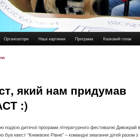
Організатори
Наші картинки
Програма
Казковий гопак
ann
ст, який нам придумав
СТ :)
ю подією дитячої програми літературного фестивалю Дивокрай в
о був квест “Книжвоке Рівне” – командні змагання дітей разом з