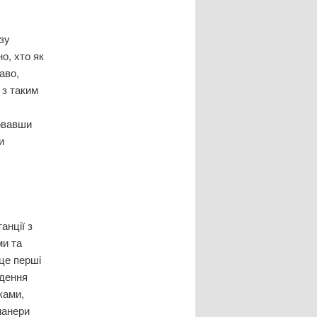
зу
о, хто як
аво,
 з таким
ювавши
и
…
з
анції з
ми та
 це перші
едення
ками,
манери