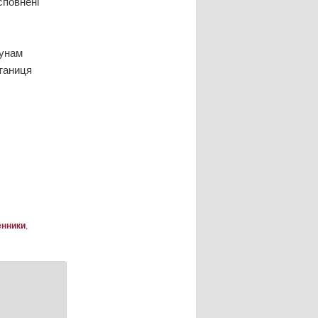
сповнені
тунам
Станиця
енники
,