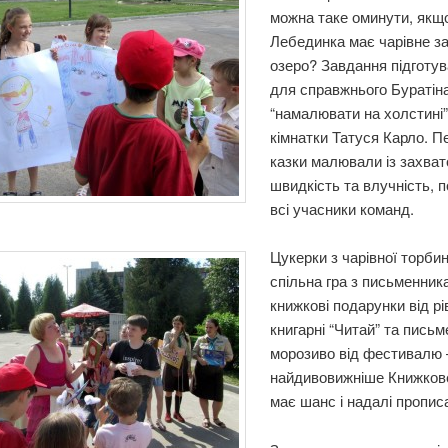
можна таке оминути, якщ
Лебединка має чарівне з
озеро? Завдання підготув
для справжнього Буратін
“намалювати на холстині
кімнатки Татуся Карло. П
казки малювали із захват
швидкість та влучність, 
всі учасники команд.
Цукерки з чарівної торбин
спільна гра з письменник
книжкові подарунки від рі
книгарні “Читай” та письм
морозиво від фестивалю 
найдивовижніше Книжков
має шанс і надалі пропис