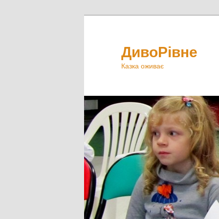
ДивоРівне
Казка оживає