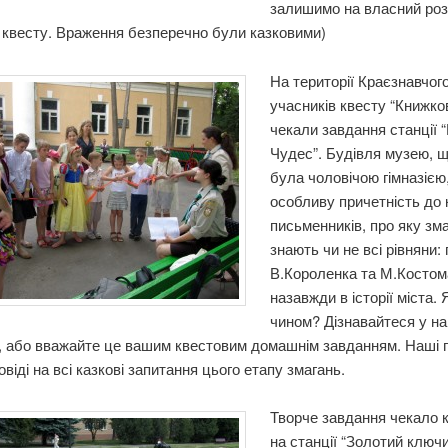
залишимо на власний ро
 квесту. Враження безперечно були казковими)
На території Краєзнавчог
учасників квесту “Книжко
чекали завдання станції 
Чудес”. Будівля музею, 
була чоловічою гімназією
особливу причетність до 
письменників, про яку зм
знають чи не всі рівняни:
В.Короленка та М.Косто
назавжди в історії міста.
чином? Дізнавайтеся у н
, або вважайте це вашим квестовим домашнім завданням. Наші г
овіді на всі казкові запитання цього етапу змагань.
Творче завдання чекало 
на станції “Золотий ключи