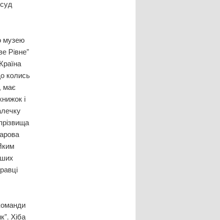
зсуд
о музею
ве Рівне”
“Країна
що колись
, має
книжок і
алечку
 прізвища
марова
 Яким
аших
равці
команди
к”. Хіба