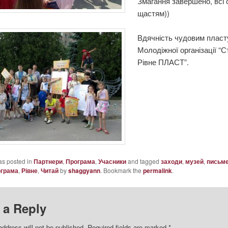
Змагання завершено, всі 
щастям))
Вдячність чудовим плас
Молодіжної організації “
Рівне ПЛАСТ”.
as posted in
Партнери
,
Програма
,
Учасники
and tagged
заходи
,
музей
,
письм
ограма
,
Рівне
,
Читай
by
shaggyann
. Bookmark the
permalink
.
 a Reply
address will not be published.
Required fields are marked
*