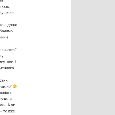
 казці
 вушко –
-
де є довга
обачимо,
ний))
 чарівної
 у
исутності
ьменника
сани
ушкіної
повідно
 шукали
ами! А чи
– то вже