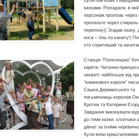
казками. Розгадали, в якій
персонаж пролізає через
пролазьте через спираль
перепону)) Згадав казку, 
коса – лізь по канату!) П
хто спритніший та начита
Станція “Попелюшка” біля
карети. Читачки-принцеси
захваті: найбільше від пр
“книжкового короля” пис
Сашка Дерманського та
письменниць-королев Ок
Кротюк та Катерини Єгор
Завдання виконували від
до теми казки: хлопчаки
дівчат за їхніми черевичк
були вони кришталевими 