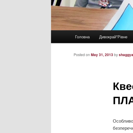
Main
Головна
Дивокрай*Рівне
Skip
menu
to
Posted on
May 31, 2013
by
shaggy
primary
Кве
content
ПЛА
Особливо
безперечн