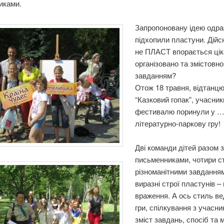
иками.
Запропоновану ідею одра
підхопили пластуни. Дійсн
не ПЛАСТ впорається цік
організовано та змістовно
завданням?
Отож 18 травня, відтанц
“Казковий гопак”, учасник
фестивалю поринули у 
літературно-паркову гру!
Дві команди дітей разом 
письменниками, чотири ст
різноманітними завдання
виразні строї пластунів –
враження. А ось стиль в
гри, спілкування з учасни
зміст завдань, спосіб та 