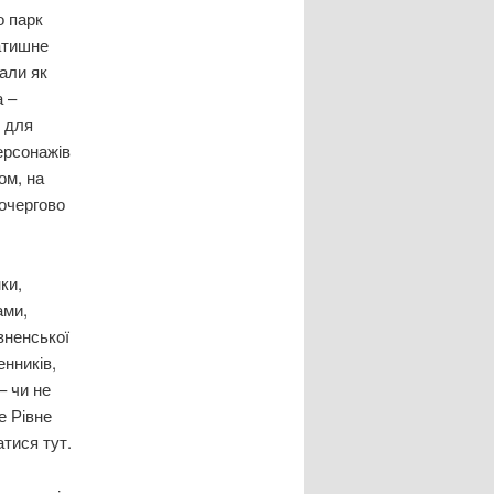
о парк
атишне
али як
а –
” для
ерсонажів
ом, на
почергово
ки,
ами,
вненської
енників,
– чи не
е Рівне
атися тут.