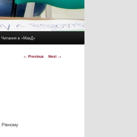
Читання в «МакД»
Post
←
Previous
Next
→
navigation
 Рівному