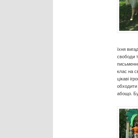
їхня вига
свободи т
письменни
клас на с
цікаві іг
обходити 
абощо. Бу