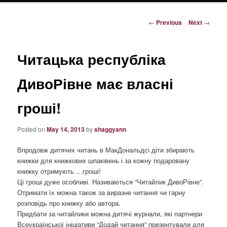
content
Post
←
Previous
Next
→
navigation
Читацька республіка
ДивоРівне має власні
гроші!
Posted on
May 14, 2013
by
shaggyann
Впродовж дитячих читань в МакДональдсі діти збирають
книжки для книжкових шпаківень і за кожну подаровану
книжку отримують …гроші!
Ці гроші дуже особливі. Називаються “Читайлик ДивоРівне”.
Отримати їх можна також за виразне читання чи гарну
розповідь про книжку або автора.
Придбати за читайлики можна дитячі журнали, які партнери
Всеукраїнської ініціативи “Додай читання” презентували для