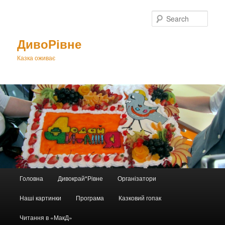
Sear
ДивоРівне
Казка оживає
Main
Головна
Дивокрай*Рівне
Організатори
Skip
menu
Наші картинки
Програма
Казковий гопак
to
Читання в «МакД»
primary