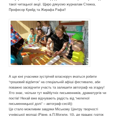
такої читацької акції. Щиро дякуємо журналам Стежка,
Професор Крейд та Жирафа Рафа!!
А ще юні учасники зустрічей власноруч вчаться робити
“грошовий відбиток” на спеціальній афіші фестивалю, аби
поважно засвідчити участь та залишити автограф на згадку!
Хто знає, чкільки тут майбутніх письменників, драматургів чи
поєтів! Нехай вже відчувають радість від “нелегкої
письменницької долі” – автограф-сесій))
Це стало можливим завдяки Міському Центру творчості
учнівської молоді (Рівне, в.П.Могили, 10), де працює гурток