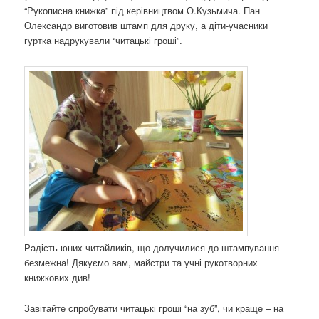
“Рукописна книжка” під керівництвом О.Кузьмича. Пан
Олександр виготовив штамп для друку, а діти-учасники
гуртка надрукували “читацькі гроші”.
Радість юних читайликів, що долучилися до штампування –
безмежна! Дякуємо вам, майстри та учні рукотворних
книжкових див!
Завітайте спробувати читацькі гроші “на зуб”, чи краще – на