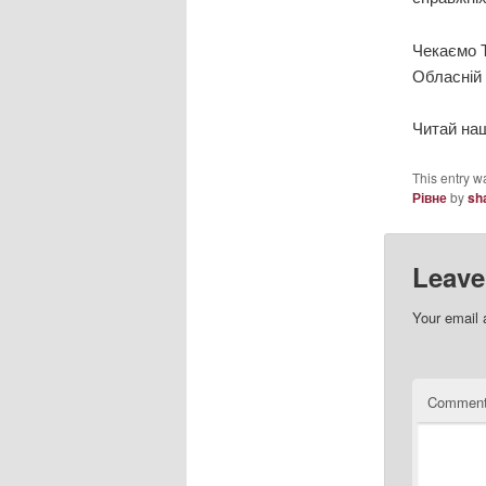
Чекаємо Т
Обласній 
Читай наш
This entry w
Рівне
by
sh
Leave
Your email 
Commen