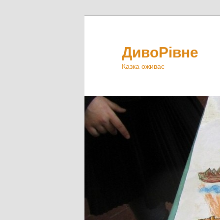
ДивоРівне
Казка оживає