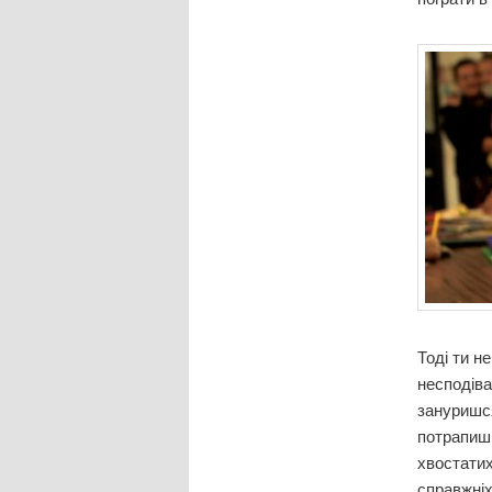
Тоді ти н
несподіва
зануришся
потрапиш 
хвостатих
справжніх