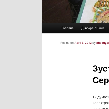
Main
Головна
Дивокрай*Рівне
Skip
menu
to
Posted on
April 7, 2013
by
shaggya
primary
Зус
content
Сер
Ти думаєш
«електрон
пограти в