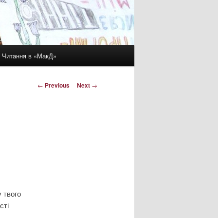
Читання в «МакД»
Post
←
Previous
Next
→
navigation
 твого
сті