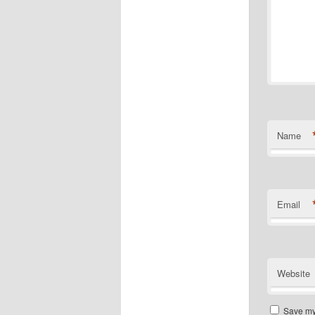
Name
Email
Website
Save my 