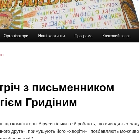
Організатори
Наші картинки
Програма
Казковий гопак
nn
тріч з письменником
гієм Гридіним
, що комп’ютерні Віруси тільки те й роблять, що виводять з ладу
ного друга», примушують його «хворіти» і позбавляють можливо
 улюблену гру!?