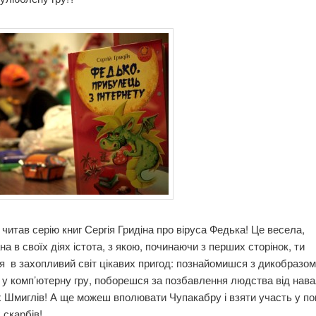
е читав серію книг Сергія Гридіна про віруса Федька! Це весела,
на в своїх діях істота, з якою, починаючи з перших сторінок, ти
 в захопливий світ цікавих пригод: познайомишся з дикобразом
у комп’ютерну гру, поборешся за позбавлення людства від нав
 Шмиглів! А ще можеш вполювати Чупакабру і взяти участь у п
 скарбів!