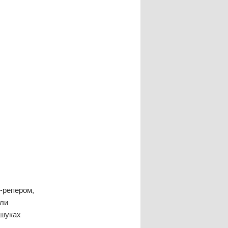
-репером,
али
ошуках