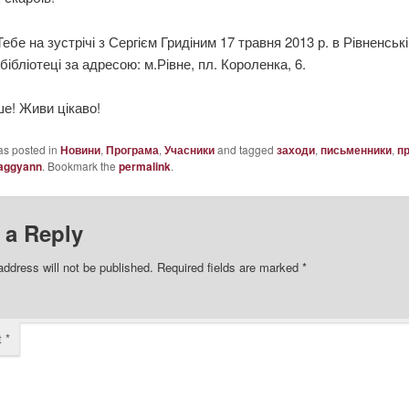
ебе на зустрічі з Сергієм Гридіним 17 травня 2013 р. в Рівненські
бібліотеці за адресою: м.Рівне, пл. Короленка, 6.
е! Живи цікаво!
as posted in
Новини
,
Програма
,
Учасники
and tagged
заходи
,
письменники
,
п
aggyann
. Bookmark the
permalink
.
 a Reply
address will not be published.
Required fields are marked
*
t
*