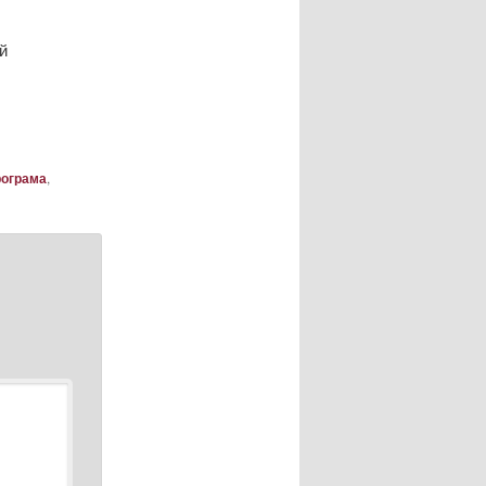
й
рограма
,