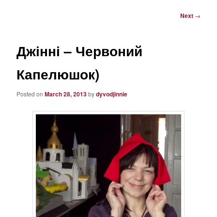
content
Post
Next
→
navigation
Джінні – Червоний
Капелюшок)
Posted on
March 28, 2013
by
dyvodjinnie