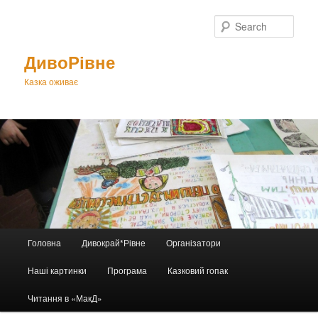
Sear
ДивоРівне
Казка оживає
Main
Головна
Дивокрай*Рівне
Організатори
Skip
menu
Наші картинки
Програма
Казковий гопак
to
Читання в «МакД»
primary